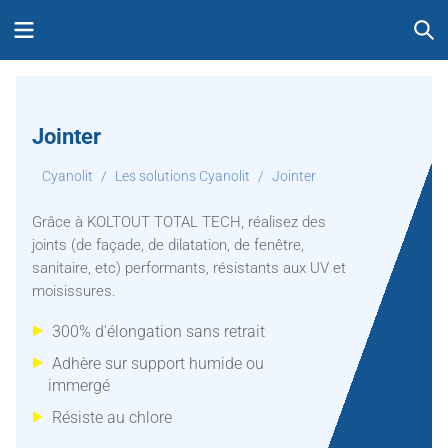
Skip
Menu
S
to
content
Jointer
Cyanolit
/
Les solutions Cyanolit
/
Jointer
Grâce à KOLTOUT TOTAL TECH, réalisez des
joints (de façade, de dilatation, de fenêtre,
sanitaire, etc) performants, résistants aux UV et
moisissures.
300% d'élongation sans retrait
Adhère sur support humide ou
immergé
Résiste au chlore